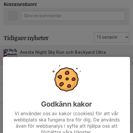
Kommentarer
Tidigare nyheter
Avesta Night Sky Run och Backyard Ultra
22 jun, 20:25
0
Gängabudkavle 17/6 INSTÄLLD
17 jun, 13:22
0
Gängabudkavle 17/6
15 jun, 08:24
0
Godkänn kakor
Träning 3/6
Vi använder oss av kakor (cookies) för att vår
2 jun, 13:16
0
webbplats ska fungera bra för dig. De används
även för webbanalys i syfte att hjälpa oss att
Träning 27/5
förbättra våra tjänster.