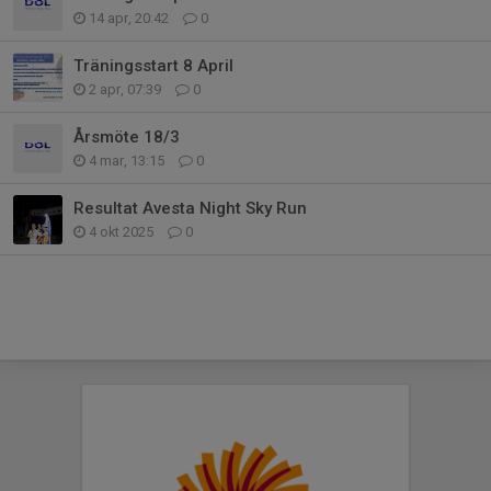
14 apr, 20:42
0
Träningsstart 8 April
2 apr, 07:39
0
Årsmöte 18/3
4 mar, 13:15
0
Resultat Avesta Night Sky Run
4 okt 2025
0